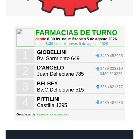
FARMACIAS DE TURNO
desde
8:30 hs. del miércoles 5 de agosto 2026
hasta
8:30 hs.
del jueves 6 de agosto 2026
1
GIOBELLINI
3489 452935
Bv. Sarmiento 649
2
D'ANGELO
3489 333319
Juan Dellepiane 785
3489 510220
3
BELBEY
336 4621377
Bv.C.Dellepiane 515
4
PITTILINI
3489 487636
Castilla 1395
Gentileza de:
farmacias.encampana.com