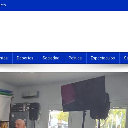
acto
ntes
Deportes
Sociedad
Política
Espectaculos
S