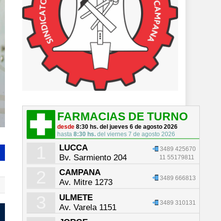
FARMACIAS DE TURNO
desde
8:30 hs. del jueves 6 de agosto 2026
hasta
8:30 hs.
del viernes 7 de agosto 2026
1
LUCCA
3489 425670
Bv. Sarmiento 204
11 55179811
2
CAMPANA
3489 666813
Av. Mitre 1273
3
ULMETE
3489 310131
Av. Varela 1151