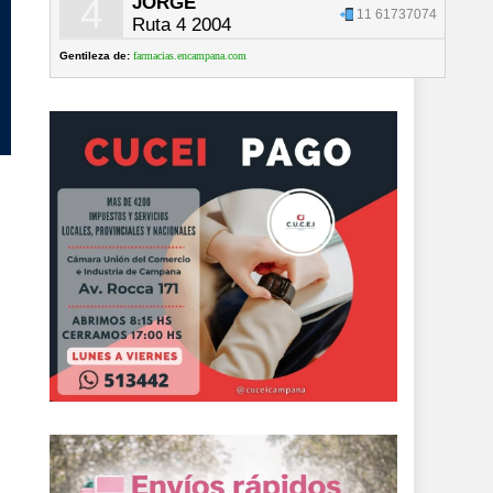
4
JORGE
11 61737074
Ruta 4 2004
Gentileza de:
farmacias.encampana.com