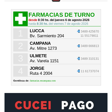
FARMACIAS DE TURNO
desde
8:30 hs. del jueves 6 de agosto 2026
hasta
8:30 hs.
del viernes 7 de agosto 2026
1
LUCCA
3489 425670
Bv. Sarmiento 204
11 55179811
2
CAMPANA
3489 666813
Av. Mitre 1273
3
ULMETE
3489 310131
Av. Varela 1151
4
JORGE
11 61737074
Ruta 4 2004
Gentileza de:
farmacias.encampana.com