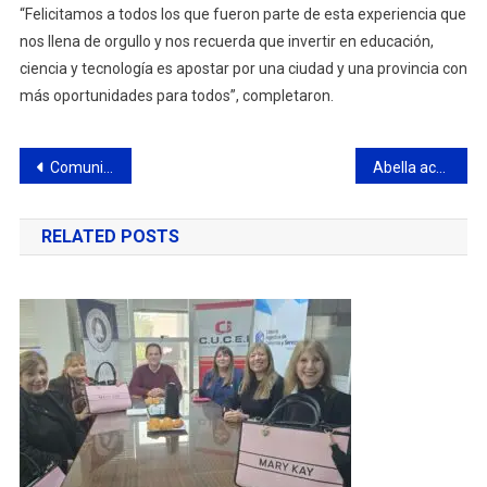
“Felicitamos a todos los que fueron parte de esta experiencia que
nos llena de orgullo y nos recuerda que invertir en educación,
ciencia y tecnología es apostar por una ciudad y una provincia con
más oportunidades para todos”, completaron.
Navegación
Comunicado de Petromining
Abella acompañó la entrega de Actas de Protección de la Vivienda: “Garantiza un techo seguro para siempre”
de
RELATED POSTS
entradas