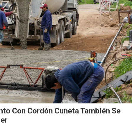
ento Con Cordón Cuneta También Se
zer