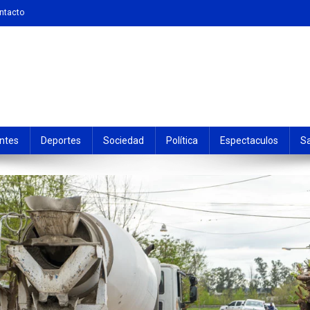
ntacto
ntes
Deportes
Sociedad
Política
Espectaculos
S