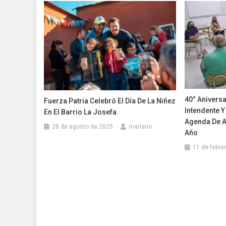
40° Aniversa
Fuerza Patria Celebró El Día De La Niñez
Intendente 
En El Barrio La Josefa
Agenda De A
28 de agosto de 2025
mariano
Año
11 de febre