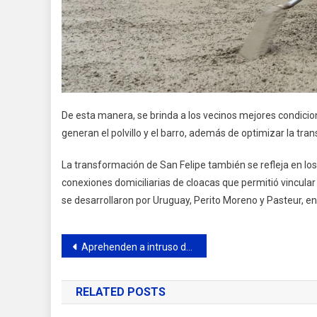
De esta manera, se brinda a los vecinos mejores condicio
generan el polvillo y el barro, además de optimizar la trans
La transformación de San Felipe también se refleja en los 
conexiones domiciliarias de cloacas que permitió vincular a
se desarrollaron por Uruguay, Perito Moreno y Pasteur, en
Navegación
Aprehenden a intruso dentro del Depósito Municipal de Vehículos secuestrados
de
RELATED POSTS
entradas