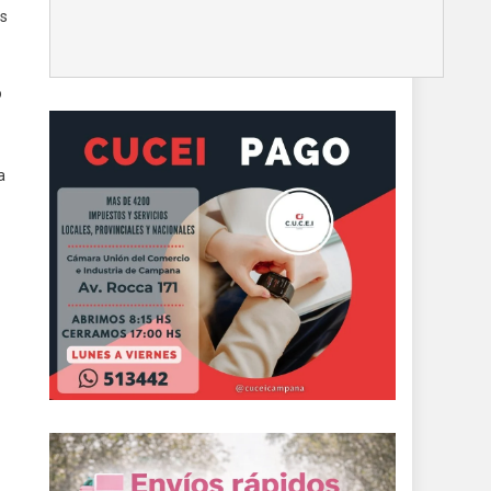
ás
o
a