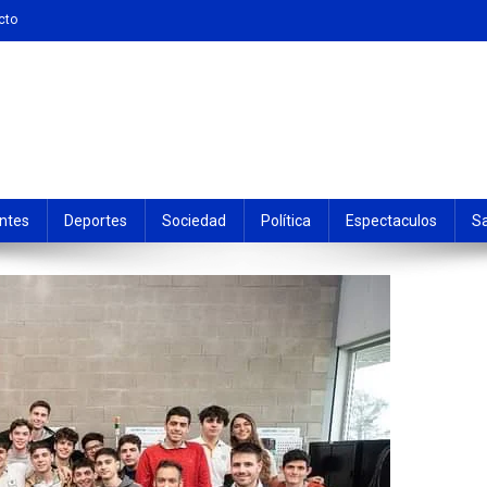
cto
ntes
Deportes
Sociedad
Política
Espectaculos
S