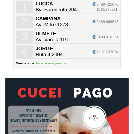
1
LUCCA
3489 425670
Bv. Sarmiento 204
11 55179811
2
CAMPANA
3489 666813
Av. Mitre 1273
3
ULMETE
3489 310131
Av. Varela 1151
4
JORGE
11 61737074
Ruta 4 2004
Gentileza de:
farmacias.encampana.com