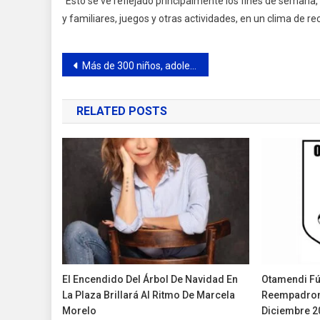
“Esto se ve reflejado principalmente los fines de seman
y familiares, juegos y otras actividades, en un clima de re
Navegación
Más de 300 niños, adolescentes y adultos se capacitan en el Centro Educativo Digital
de
RELATED POSTS
entradas
El Encendido Del Árbol De Navidad En
Otamendi Fú
La Plaza Brillará Al Ritmo De Marcela
Reempadron
Morelo
Diciembre 2