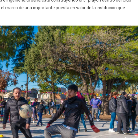
 e Ingeniería Urbana está construyendo el 5° playón dentro del Club
l marco de una importante puesta en valor de la institución que