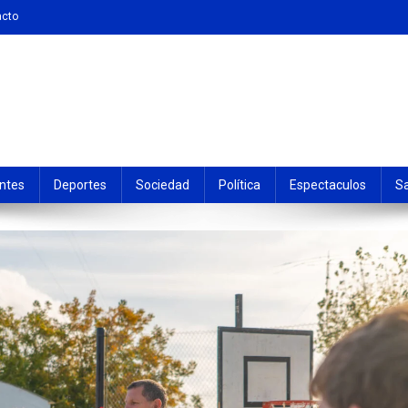
acto
ntes
Deportes
Sociedad
Política
Espectaculos
S