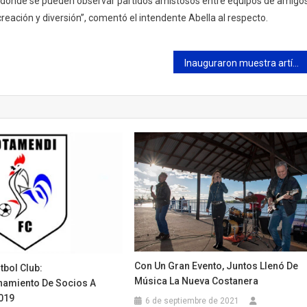
a, donde se pueden observar partidos amistosos entre equipos de amigo
creación y diversión”, comentó el intendente Abella al respecto.
Inauguraron muestra artística de la que participaron internos del complejo Penitenciario de Campana
Con Un Gran Evento, Juntos Llenó De
tbol Club:
Música La Nueva Costanera
amiento De Socios A
019
6 de septiembre de 2021