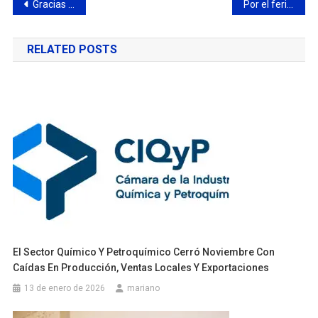
Navegación
Gracias al CIMoPU, la Policía neutralizó rápidamente una situación violenta en Santa Lucía que terminó con una detención
Por el feriado nacional, el lunes las dependencias municipales permanecerán cerradas
de
RELATED POSTS
entradas
El Sector Químico Y Petroquímico Cerró Noviembre Con
Caídas En Producción, Ventas Locales Y Exportaciones
13 de enero de 2026
mariano