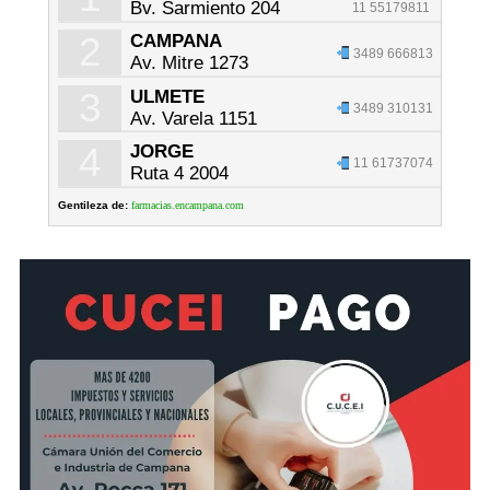
Bv. Sarmiento 204
11 55179811
2
CAMPANA
3489 666813
Av. Mitre 1273
3
ULMETE
3489 310131
Av. Varela 1151
4
JORGE
11 61737074
Ruta 4 2004
Gentileza de:
farmacias.encampana.com