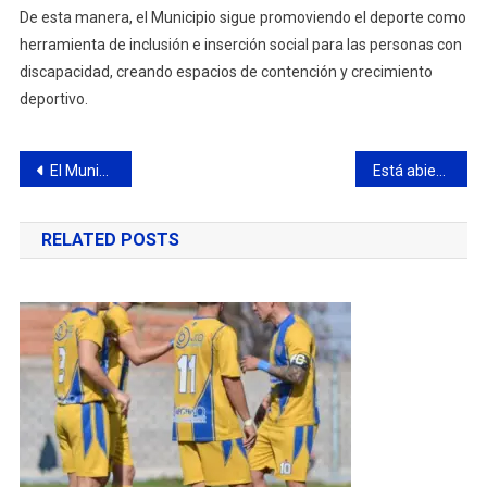
De esta manera, el Municipio sigue promoviendo el deporte como
herramienta de inclusión e inserción social para las personas con
discapacidad, creando espacios de contención y crecimiento
deportivo.
Navegación
El Municipio brindará un Curso Introductorio de Lengua de Señas
Está abierta la inscripción para los cursos gratuitos de “Aprendé Programando”
de
RELATED POSTS
entradas