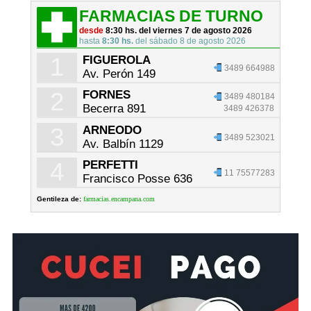
FARMACIAS DE TURNO
desde
8:30 hs. del viernes 7 de agosto 2026
hasta
8:30 hs.
del sábado 8 de agosto 2026
1
FIGUEROLA
3489 664988
Av. Perón 149
2
FORNES
3489 480184
Becerra 891
3489 426378
3
ARNEODO
3489 523021
Av. Balbín 1129
4
PERFETTI
11 75577283
Francisco Posse 636
Gentileza de:
farmacias.encampana.com