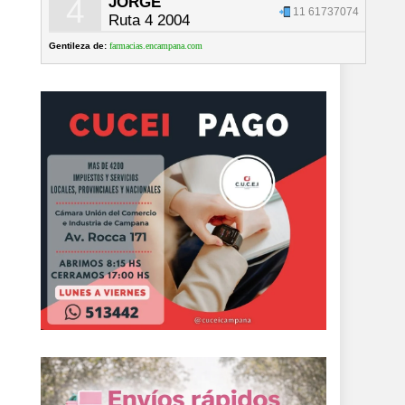
4
JORGE
11 61737074
Ruta 4 2004
Gentileza de:
farmacias.encampana.com