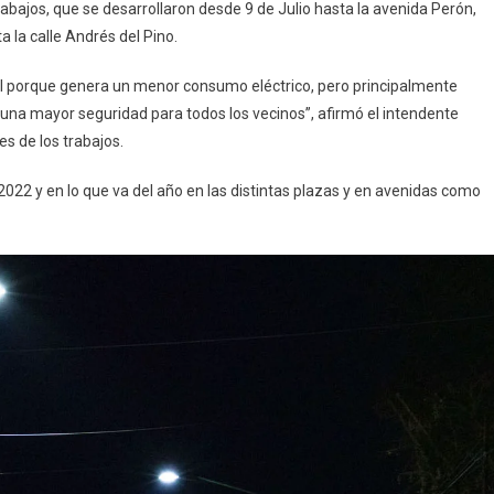
rabajos, que se desarrollaron desde 9 de Julio hasta la avenida Perón,
 la calle Andrés del Pino.
l porque genera un menor consumo eléctrico, pero principalmente
 una mayor seguridad para todos los vecinos”, afirmó el intendente
s de los trabajos.
022 y en lo que va del año en las distintas plazas y en avenidas como