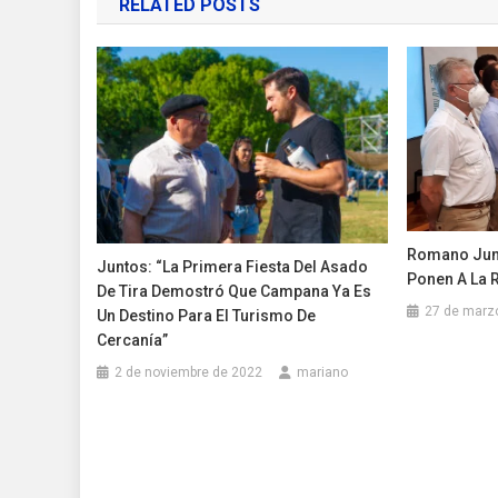
RELATED POSTS
entradas
Romano Junt
Juntos: “La Primera Fiesta Del Asado
Ponen A La 
De Tira Demostró Que Campana Ya Es
27 de marz
Un Destino Para El Turismo De
Cercanía”
2 de noviembre de 2022
mariano