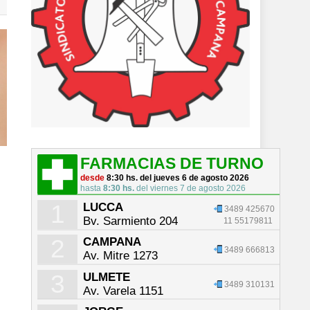
FARMACIAS DE TURNO
desde
8:30 hs. del jueves 6 de agosto 2026
hasta
8:30 hs.
del viernes 7 de agosto 2026
1
LUCCA
3489 425670
Bv. Sarmiento 204
11 55179811
2
CAMPANA
3489 666813
Av. Mitre 1273
3
ULMETE
3489 310131
Av. Varela 1151