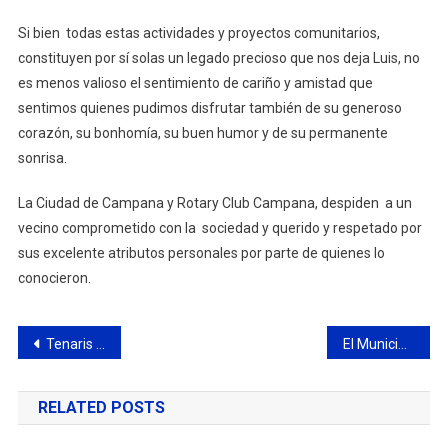
Si bien todas estas actividades y proyectos comunitarios,
constituyen por sí solas un legado precioso que nos deja Luis, no
es menos valioso el sentimiento de cariño y amistad que
sentimos quienes pudimos disfrutar también de su generoso
corazón, su bonhomía, su buen humor y de su permanente
sonrisa.
La Ciudad de Campana y Rotary Club Campana, despiden a un
vecino comprometido con la sociedad y querido y respetado por
sus excelente atributos personales por parte de quienes lo
conocieron.
Navegación
Tenaris inauguró domos sustentables construidos por estudiantes técnicos en el Parque Nacional Ciervo de los pantanos
El Municipio coordinó el rescate de un caballo que se encontraba en muy mal estado en barrio Lubo
de
RELATED POSTS
entradas