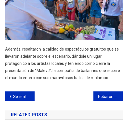
Además, resaltaron la calidad de espectáculos gratuitos que se
llevaron adelante sobre el escenario, dándole un lugar
protagónico a los artistas locales y teniendo como cierre la
presentación de “Malevo”, la compañía de bailarines que recorre
el mundo entero con sus maravillosos bailes de malambo.
Navegación
Se realizó el seminario Virtual PCRMA®: Sostenibilidad de la Industria Química y Petroquímica
Robaron en el jardín del barrio La Josefa
de
RELATED POSTS
entradas