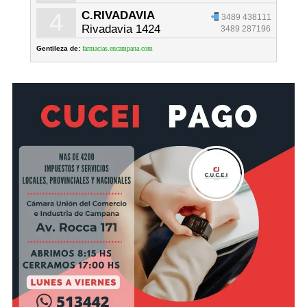
4
C.RIVADAVIA
3489 438111
Rivadavia 1424
3489 287196
Gentileza de:
farmacias.encampana.com