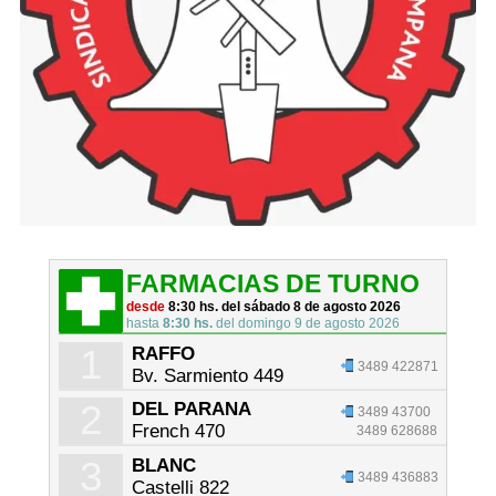
FARMACIAS DE TURNO
desde
8:30 hs. del sábado 8 de agosto 2026
hasta
8:30 hs.
del domingo 9 de agosto 2026
1
RAFFO
3489 422871
Bv. Sarmiento 449
2
DEL PARANA
3489 43700
French 470
3489 628688
3
BLANC
3489 436883
Castelli 822