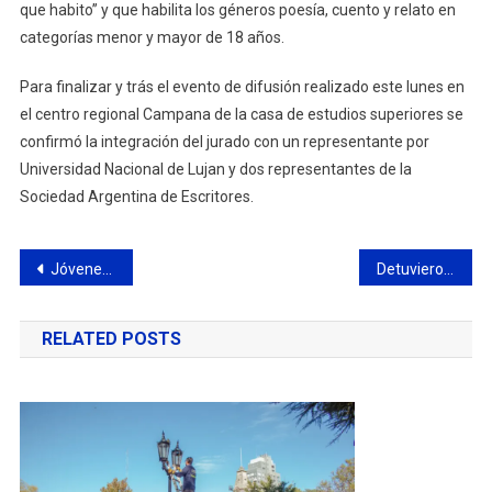
que habito” y que habilita los géneros poesía, cuento y relato en
categorías menor y mayor de 18 años.
Para finalizar y trás el evento de difusión realizado este lunes en
el centro regional Campana de la casa de estudios superiores se
confirmó la integración del jurado con un representante por
Universidad Nacional de Lujan y dos representantes de la
Sociedad Argentina de Escritores.
Navegación
Jóvenes podrán adquirir nuevas técnicas y métodos de estudio en un taller gratuito
Detuvieron a un sujeto con pedido de captura
de
RELATED POSTS
entradas