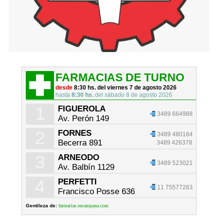
FARMACIAS DE TURNO
desde
8:30 hs. del viernes 7 de agosto 2026
hasta
8:30 hs.
del sábado 8 de agosto 2026
1
FIGUEROLA
3489 664988
Av. Perón 149
2
FORNES
3489 480184
Becerra 891
3489 426378
3
ARNEODO
3489 523021
Av. Balbín 1129
4
PERFETTI
11 75577283
Francisco Posse 636
Gentileza de:
farmacias.encampana.com