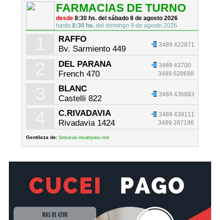
FARMACIAS DE TURNO
desde
8:30 hs. del sábado 8 de agosto 2026
hasta
8:30 hs.
del domingo 9 de agosto 2026
1
RAFFO
3489 422871
Bv. Sarmiento 449
2
DEL PARANA
3489 43700
French 470
3489 628688
3
BLANC
3489 436883
Castelli 822
4
C.RIVADAVIA
3489 438111
Rivadavia 1424
3489 287196
Gentileza de:
farmacias.encampana.com