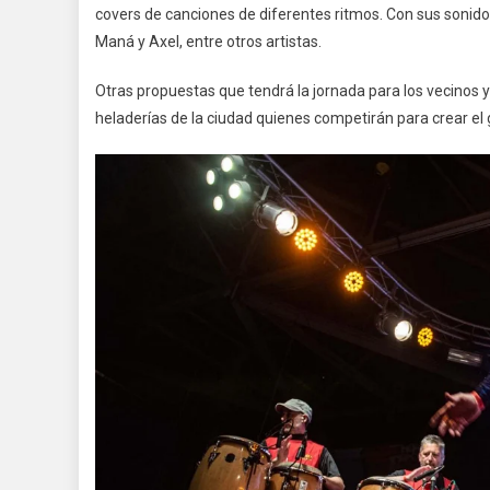
covers de canciones de diferentes ritmos. Con sus sonidos
Maná y Axel, entre otros artistas.
Otras propuestas que tendrá la jornada para los vecinos y 
heladerías de la ciudad quienes competirán para crear el g