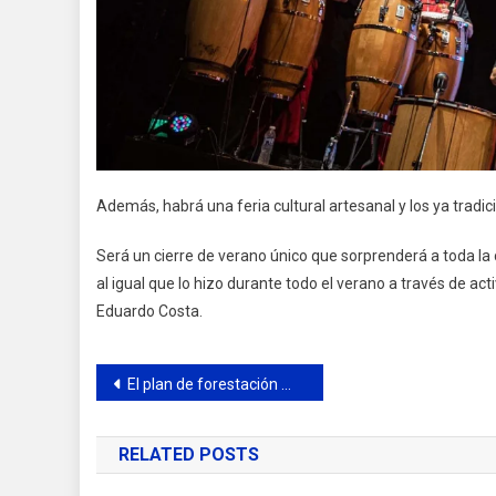
Además, habrá una feria cultural artesanal y los ya tradic
Será un cierre de verano único que sorprenderá a toda la 
al igual que lo hizo durante todo el verano a través de a
Eduardo Costa.
Navegación
El plan de forestación municipal llegó a la Plaza de Las Carretas
de
RELATED POSTS
entradas