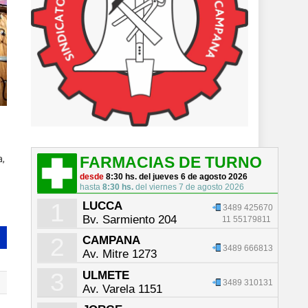
FARMACIAS DE TURNO
a,
desde
8:30 hs. del jueves 6 de agosto 2026
hasta
8:30 hs.
del viernes 7 de agosto 2026
1
LUCCA
3489 425670
Bv. Sarmiento 204
11 55179811
2
CAMPANA
3489 666813
Av. Mitre 1273
3
ULMETE
3489 310131
Av. Varela 1151