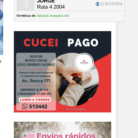
4
JORGE
11 61737074
Ruta 4 2004
Gentileza de:
farmacias.encampana.com
e