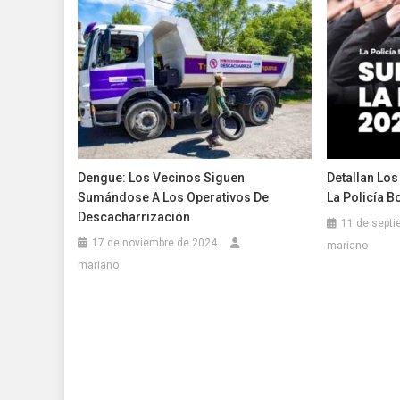
Dengue: Los Vecinos Siguen
Detallan Los
Sumándose A Los Operativos De
La Policía 
Descacharrización
11 de septi
17 de noviembre de 2024
mariano
mariano