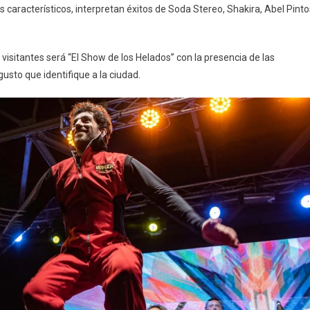
 característicos, interpretan éxitos de Soda Stereo, Shakira, Abel Pinto
visitantes será “El Show de los Helados” con la presencia de las
usto que identifique a la ciudad.