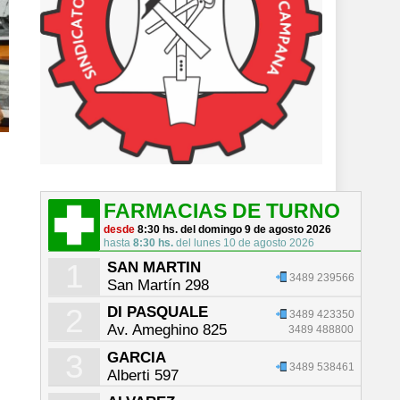
FARMACIAS DE TURNO
desde
8:30 hs. del domingo 9 de agosto 2026
hasta
8:30 hs.
del lunes 10 de agosto 2026
1
SAN MARTIN
3489 239566
San Martín 298
2
DI PASQUALE
3489 423350
Av. Ameghino 825
3489 488800
3
GARCIA
3489 538461
Alberti 597