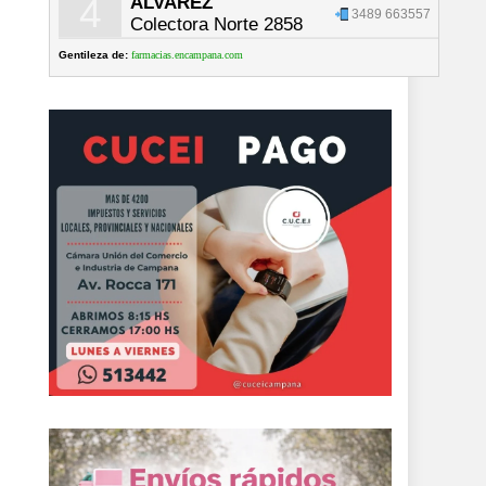
4
ALVAREZ
3489 663557
Colectora Norte 2858
Gentileza de:
farmacias.encampana.com