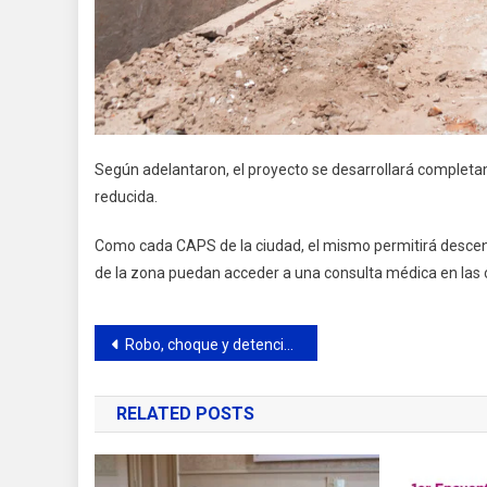
Según adelantaron, el proyecto se desarrollará completa
reducida.
Como cada CAPS de la ciudad, el mismo permitirá descentr
de la zona puedan acceder a una consulta médica en las c
Navegación
Robo, choque y detención en pleno centro
de
RELATED POSTS
entradas