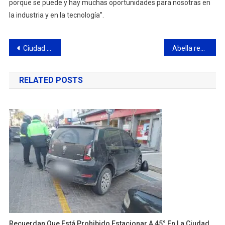
porque se puede y hay muchas oportunidades para nosotras en
la industria y en la tecnología”.
Navegación
Ciudad de Campana es finalista del Torneo Clausura de la ABZC
Abella recibió al Seleccionado de Fútbol de la Ciudad que participa del Mundialito de Carmen de Areco
de
RELATED POSTS
entradas
Recuerdan Que Está Prohibido Estacionar A 45° En La Ciudad