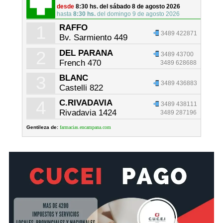
desde
8:30 hs. del sábado 8 de agosto 2026
hasta
8:30 hs.
del domingo 9 de agosto 2026
1
RAFFO
3489 422871
Bv. Sarmiento 449
2
DEL PARANA
3489 43700
French 470
3489 628688
3
BLANC
3489 436883
Castelli 822
4
C.RIVADAVIA
3489 438111
Rivadavia 1424
3489 287196
Gentileza de:
farmacias.encampana.com