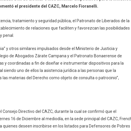
 comentó el presidente del CAZC, Marcelo Fioranelli.
tencia, tratamiento y seguridad pública, el Patronato de Liberados de la
tablecimiento de relaciones que faciliten y favorezcan las posibilidades
y penal.
” y otros similares impulsados desde el Ministerio de Justicia y
Colegio de Abogados Zárate Campana y el Patronato Bonaerense de
tas y coordinadas a fin de diseñar e instrumentar dispositivos para la
al siendo uno de ellos la asistencia jurídica a las personas que la
as las materias del Derecho como objeto de consulta o patrocinio”,
el Consejo Directivo del CAZC, durante la cual se confirmó que el
viernes 16 de Diciembre al mediodía, en la sede principal del CAZC, Frenc
 quienes deseen inscribirse en los listados para Defensores de Pobres