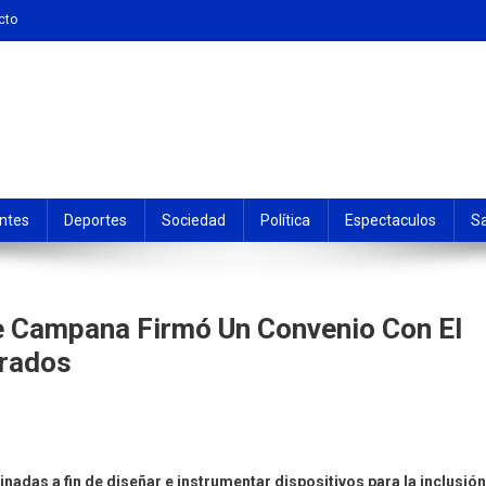
cto
ntes
Deportes
Sociedad
Política
Espectaculos
S
e Campana Firmó Un Convenio Con El
erados
inadas a fin de diseñar e instrumentar dispositivos para la inclusión