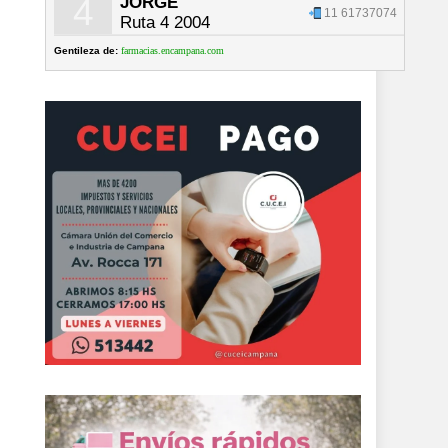
4
JORGE
11 61737074
Ruta 4 2004
Gentileza de:
farmacias.encampana.com