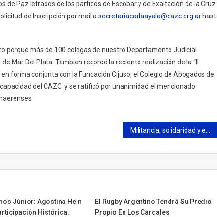
 de Paz letrados de los partidos de Escobar y de Exaltación de la Cruz
licitud de Inscripción por mail a
secretariacarlaayala@cazc.org.
ar
hast
ácito porque más de 100 colegas de nuestro Departamento Judicial
de Mar Del Plata. También recordó la reciente realización de la “II
 en forma conjunta con la Fundación Cijuso, el Colegio de Abogados de
scapacidad del CAZC; y se ratificó por unanimidad el mencionado
onaerenses.
Militancia, solidaridad y empatía en la Agrupación Melo que cumplió 9 años
os Júnior: Agostina Hein
El Rugby Argentino Tendrá Su Predio
rticipación Histórica:
Propio En Los Cardales