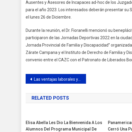
Ausentes y Asesores de Incapaces ad-hoc de los Juzgados
para el año 2023. Los interesados deberán presentar su So
el lunes 26 de Diciembre.
Durante la reunión, el Dr. Fioranelli mencionó su benepl
participaron de las Jornadas Deportivas 2022 en la ciudad 
Jornada Provincial de Familia y Discapacidad” organizada
Zárate Campana y el Instituto de Derecho de Familia y Di
convenio entre el CAZC con el Patronato de Liberados B
Navegación
Las ventajas laborales y de conocimiento que dan estudiar gestión cultural
de
RELATED POSTS
entradas
Elisa Abella Les Dio La Bienvenida A Los
Panamerican
Alumnos Del Programa Municipal De
Cerró Una Pa