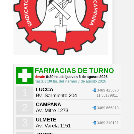
FARMACIAS DE TURNO
desde
8:30 hs. del jueves 6 de agosto 2026
hasta
8:30 hs.
del viernes 7 de agosto 2026
1
LUCCA
3489 425670
Bv. Sarmiento 204
11 55179811
2
CAMPANA
3489 666813
Av. Mitre 1273
3
ULMETE
3489 310131
Av. Varela 1151