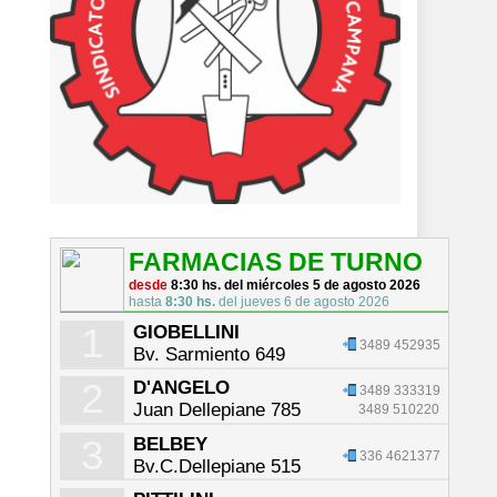
FARMACIAS DE TURNO
desde
8:30 hs. del miércoles 5 de agosto 2026
hasta
8:30 hs.
del jueves 6 de agosto 2026
1
GIOBELLINI
3489 452935
Bv. Sarmiento 649
2
D'ANGELO
3489 333319
Juan Dellepiane 785
3489 510220
3
BELBEY
336 4621377
Bv.C.Dellepiane 515