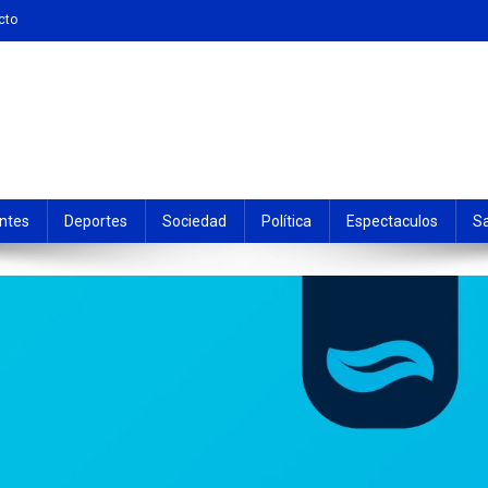
cto
ntes
Deportes
Sociedad
Política
Espectaculos
S