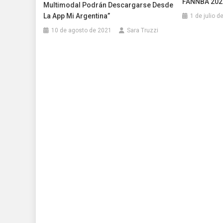
FANNBA 202
Multimodal Podrán Descargarse Desde
La App Mi Argentina”
1 de julio d
10 de agosto de 2021
Sara Truzzi