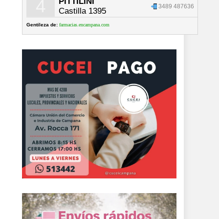
4
PITTILINI
3489 487636
Castilla 1395
Gentileza de:
farmacias.encampana.com