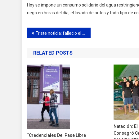
Hoy se impone un consumo solidario del agua restringiendo t
riego en horas del día, el lavado de autos y todo tipo de 
Navegación
Triste noticia: falleció el joven que había sufrido quemaduras en el incendio de su vivienda de avenida 6 de julio
de
RELATED POSTS
entradas
Natación: E
Consagró Ca
“Credenciales Del Pase Libre