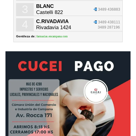
3
BLANC
3489 436883
Castelli 822
4
C.RIVADAVIA
3489 438111
Rivadavia 1424
3489 287196
Gentileza de:
farmacias.encampana.com