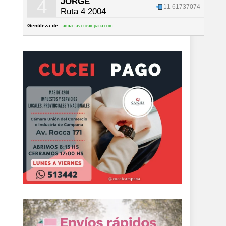
4
JORGE
11 61737074
Ruta 4 2004
Gentileza de:
farmacias.encampana.com