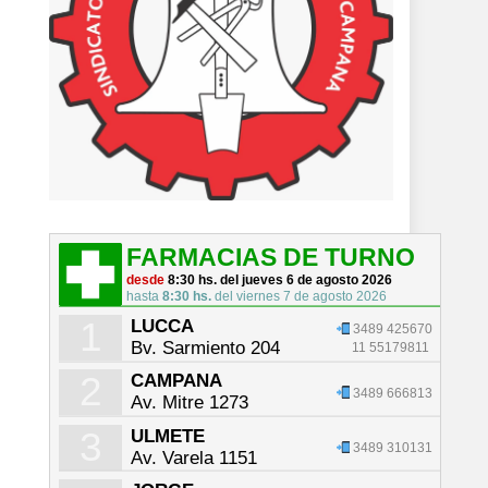
FARMACIAS DE TURNO
desde
8:30 hs. del jueves 6 de agosto 2026
hasta
8:30 hs.
del viernes 7 de agosto 2026
1
LUCCA
3489 425670
Bv. Sarmiento 204
11 55179811
2
CAMPANA
3489 666813
Av. Mitre 1273
3
ULMETE
3489 310131
Av. Varela 1151