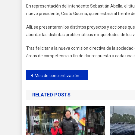
En representación del intendente Sebastián Abella, el titula
nuevo presidente, Cristo Gouma, quien estará al frente de
Allí, se presentaron los distintos proyectos y acciones q
abordar las distintas problemáticas e inquietudes de los v
Tras felicitar a la nueva comisión directiva de la socied
áreas de competencia a fin de dar respuesta a cada una 
Navegación
Mes de concientización del Cancer de Mama
de
RELATED POSTS
entradas