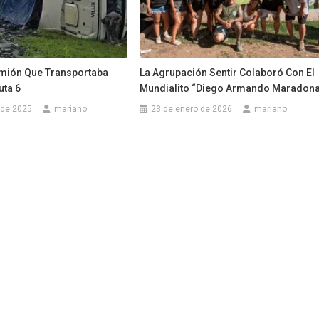
mión Que Transportaba
La Agrupación Sentir Colaboró Con El
uta 6
Mundialito “Diego Armando Maradona
 de 2025
mariano
23 de enero de 2026
mariano