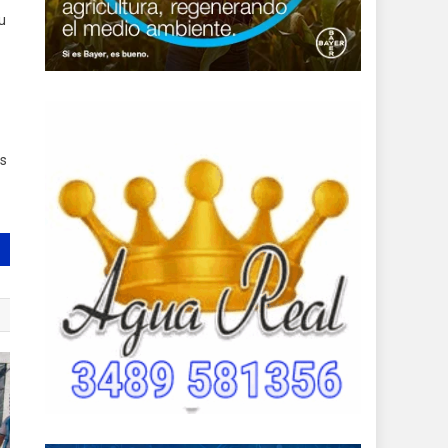
su
as