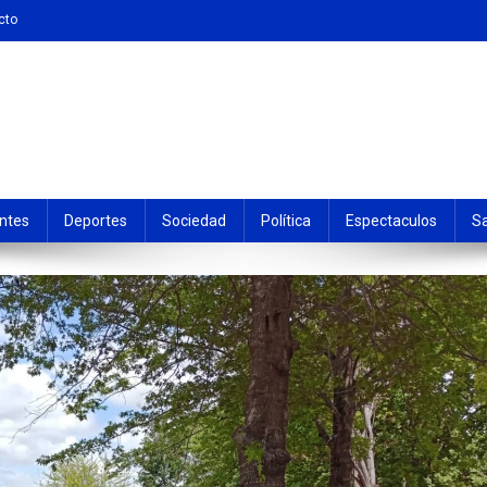
cto
ntes
Deportes
Sociedad
Política
Espectaculos
S