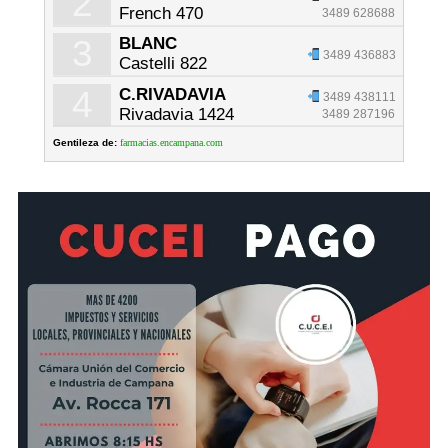
2
French 470
3489 628688
3
BLANC
3489 436883
Castelli 822
4
C.RIVADAVIA
3489 438111
Rivadavia 1424
3489 287196
Gentileza de:
farmacias.encampana.com