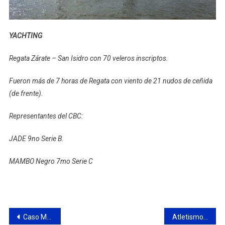
YACHTING
Regata Zárate – San Isidro con 70 veleros inscriptos.
Fueron más de 7 horas de Regata con viento de 21 nudos de ceñida
(de frente).
Representantes del CBC:
JADE 9no Serie B.
MAMBO Negro 7mo Serie C
Navegación
Caso María Alejandra Abbondanza: liberaron al matrimonio Chiminelli
Atletismo: Gran performance del CCC en el Campeonato Provincial U16