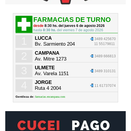
FARMACIAS DE TURNO
desde
8:30 hs. del jueves 6 de agosto 2026
hasta
8:30 hs.
del viernes 7 de agosto 2026
1
LUCCA
3489 425670
Bv. Sarmiento 204
11 55179811
2
CAMPANA
3489 666813
Av. Mitre 1273
3
ULMETE
3489 310131
Av. Varela 1151
4
JORGE
11 61737074
Ruta 4 2004
Gentileza de:
farmacias.encampana.com