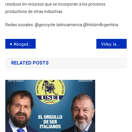
residuos en recursos que se incorporan a los procesos
productivos de otras industrias.
Redes sociales: @geocycle-latinoamerica @HolcimArgentina
Navegación
Abogados habilitan enlace para denunciar la incorrecta regulación de honorarios
Vóley: la Primera Damas del CCC no pudo ante All Boys de Saavedra
de
RELATED POSTS
entradas