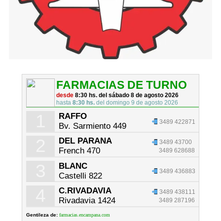
FARMACIAS DE TURNO
desde
8:30 hs. del sábado 8 de agosto 2026
hasta
8:30 hs.
del domingo 9 de agosto 2026
1
RAFFO
3489 422871
Bv. Sarmiento 449
2
DEL PARANA
3489 43700
French 470
3489 628688
3
BLANC
3489 436883
Castelli 822
4
C.RIVADAVIA
3489 438111
Rivadavia 1424
3489 287196
Gentileza de:
farmacias.encampana.com