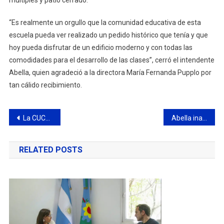
“Es realmente un orgullo que la comunidad educativa de esta
escuela pueda ver realizado un pedido histórico que tenía y que
hoy pueda disfrutar de un edificio moderno y con todas las
comodidades para el desarrollo de las clases”, cerró el intendente
Abella, quien agradeció a la directora María Fernanda Pupplo por
tan cálido recibimiento.
Navegación
La CUCEI recibió a funcionarios municipales de la secretaria de obras e ingeniería urbana
Abella inauguró el nuevo centro de salud de San Jacinto
de
RELATED POSTS
entradas