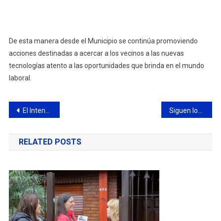
De esta manera desde el Municipio se continúa promoviendo
acciones destinadas a acercar a los vecinos a las nuevas
tecnologías atento a las oportunidades que brinda en el mundo
laboral.
Navegación
El Intendente anunció la 1° Fiesta Nacional del Asado de Tira
Siguen los trabajos de mantenimiento integral en el barrio Ariel del Plata
de
RELATED POSTS
entradas