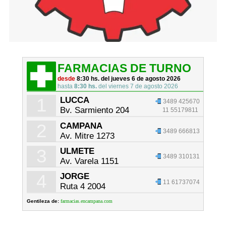
FARMACIAS DE TURNO
desde
8:30 hs. del jueves 6 de agosto 2026
hasta
8:30 hs.
del viernes 7 de agosto 2026
1
LUCCA
3489 425670
Bv. Sarmiento 204
11 55179811
2
CAMPANA
3489 666813
Av. Mitre 1273
3
ULMETE
3489 310131
Av. Varela 1151
4
JORGE
11 61737074
Ruta 4 2004
Gentileza de:
farmacias.encampana.com