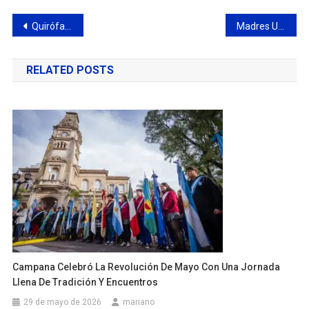
Navegación
Quirófano móvil: el Municipio realizará castraciones en San Cayetano
Madres Unidas de Campana realizó la tradicional suelta de globos en el Parque Urbano
de
RELATED POSTS
entradas
Campana Celebró La Revolución De Mayo Con Una Jornada
Llena De Tradición Y Encuentros
29 de mayo de 2026
mariano