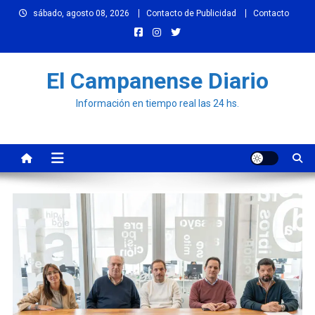
Skip
sábado, agosto 08, 2026
Contacto de Publicidad
Contacto
to
content
El Campanense Diario
Información en tiempo real las 24 hs.