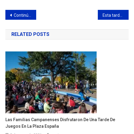
Navegación
Continúa la demarcación de reservas de estacionamiento para personas con discapacidad
Esta tarde, gran carrera de la F1 Powerboat en la Nueva Costanera
de
RELATED POSTS
entradas
Las Familias Campanenses Disfrutaron De Una Tarde De
Juegos En La Plaza España