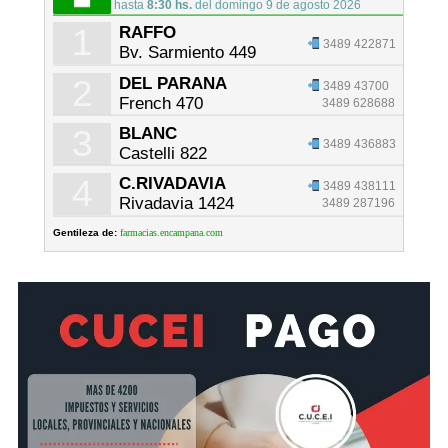
hasta
8:30 hs.
del domingo 9 de agosto 2026
1
RAFFO
3489 422871
Bv. Sarmiento 449
2
DEL PARANA
3489 43700
French 470
3489 628688
3
BLANC
3489 436883
Castelli 822
4
C.RIVADAVIA
3489 438111
Rivadavia 1424
3489 287196
Gentileza de:
farmacias.encampana.com