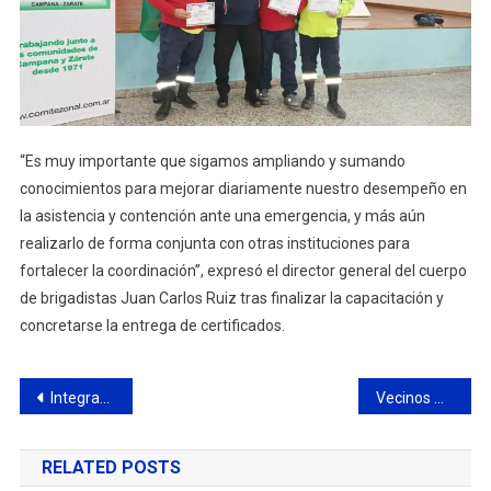
“Es muy importante que sigamos ampliando y sumando
conocimientos para mejorar diariamente nuestro desempeño en
la asistencia y contención ante una emergencia, y más aún
realizarlo de forma conjunta con otras instituciones para
fortalecer la coordinación”, expresó el director general del cuerpo
de brigadistas Juan Carlos Ruiz tras finalizar la capacitación y
concretarse la entrega de certificados.
Navegación
Integrantes de “La Melo” compartieron un sábado de actividades con los residentes del Hogar de Ancianos
Vecinos Atraparon A Un Delincuente Que Intentó Robar pertenencia de un Auto En El B° Lubo
de
RELATED POSTS
entradas