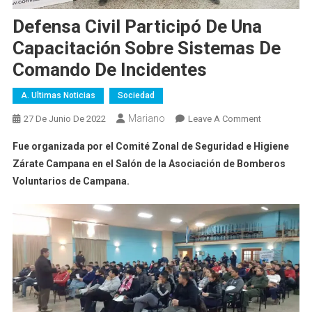
Defensa Civil Participó De Una
Capacitación Sobre Sistemas De
Comando De Incidentes
A. Ultimas Noticias
Sociedad
Mariano
On
27 De Junio De 2022
Leave A Comment
Defensa
Fue organizada por el Comité Zonal de Seguridad e Higiene
Civil
Zárate Campana en el Salón de la Asociación de Bomberos
Participó
Voluntarios de Campana.
De
Una
Capacitació
Sobre
Sistemas
De
Comando
De
Incidentes