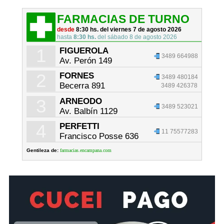
FARMACIAS DE TURNO
desde
8:30 hs. del viernes 7 de agosto 2026
hasta
8:30 hs.
del sábado 8 de agosto 2026
1
FIGUEROLA
3489 664988
Av. Perón 149
2
FORNES
3489 480184
Becerra 891
3489 426378
3
ARNEODO
3489 523021
Av. Balbín 1129
4
PERFETTI
11 75577283
Francisco Posse 636
Gentileza de:
farmacias.encampana.com