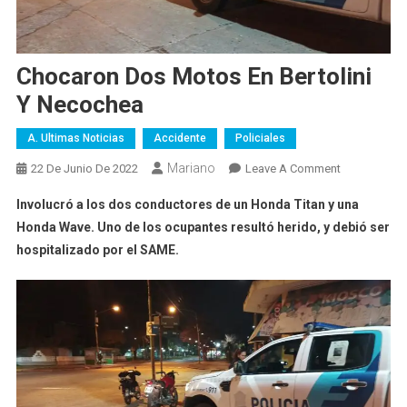
Chocaron Dos Motos En Bertolini
Y Necochea
A. Ultimas Noticias
Accidente
Policiales
Mariano
On
22 De Junio De 2022
Leave A Comment
Chocaron
Involucró a los dos conductores de un Honda Titan y una
Dos
Honda Wave. Uno de los ocupantes resultó herido, y debió ser
Motos
hospitalizado por el SAME.
En
Bertolini
Y
Necochea