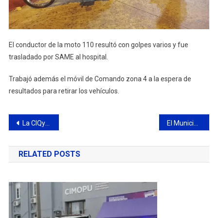
El conductor de la moto 110 resultó con golpes varios y fue
trasladado por SAME al hospital.
Trabajó además el móvil de Comando zona 4 a la espera de
resultados para retirar los vehículos.
Navegación
La CIQyP® y el RENPRE llevaron adelante una capacitación sobre “Precursores Químicos”
El Municipio embelleció la sociedad de fomento del barrio Sarmiento
de
RELATED POSTS
entradas