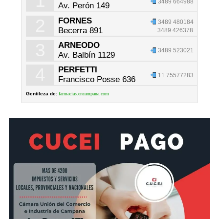
1
3489 664988
Av. Perón 149
2
FORNES
3489 480184
Becerra 891
3489 426378
3
ARNEODO
3489 523021
Av. Balbín 1129
4
PERFETTI
11 75577283
Francisco Posse 636
Gentileza de:
farmacias.encampana.com