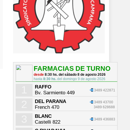
FARMACIAS DE TURNO
desde
8:30 hs. del sábado 8 de agosto 2026
hasta
8:30 hs.
del domingo 9 de agosto 2026
1
RAFFO
3489 422871
Bv. Sarmiento 449
2
DEL PARANA
3489 43700
French 470
3489 628688
3
BLANC
3489 436883
Castelli 822