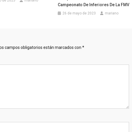
o de 2025
mariano
Campeonato De Inferiores De La FMV
26 de mayo de 2023
mariano
os campos obligatorios están marcados con
*