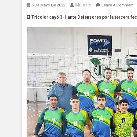
Mariano
O
6 De Mayo De 2022
Leave A Comment
Vó
El Tricolor cayó 3-1 ante Defensores por la tercera fec
T
D
C
D
C
E
Ba