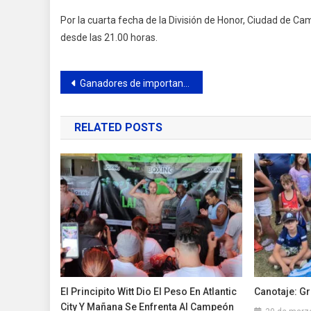
Por la cuarta fecha de la División de Honor, Ciudad de Ca
desde las 21.00 horas.
Navegación
Ganadores de importante concurso literario recibieron sus premios
de
RELATED POSTS
entradas
El Principito Witt Dio El Peso En Atlantic
Canotaje: Gr
City Y Mañana Se Enfrenta Al Campeón