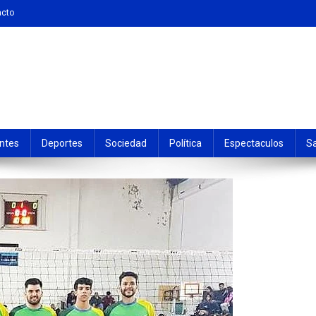
acto
ntes
Deportes
Sociedad
Política
Espectaculos
S