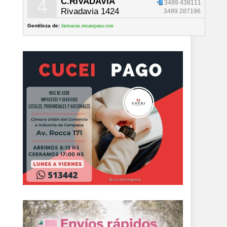
4
C.RIVADAVIA
3489 438111
Rivadavia 1424
3489 287196
Gentileza de:
farmacias.encampana.com