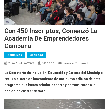
Con 450 Inscriptos, Comenzó La
Academia De Emprendedores
Campana
Actualidad
Sociedad
Mariano
On
2 De Abril De 2022
Leave A Comment
Con
La Secretaría de Inclusión, Educación y Cultura del Municipio
450
realizó el acto de lanzamiento de una nueva edición de este
Inscriptos,
programa que busca brindar soporte y herramientas a la
Comenzó
población emprendedora.
La
Academia
De
Emprendedore