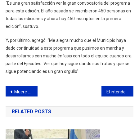
“Es una gran satisfacción ver la gran convocatoria del programa
para esta edición. El año pasado se inscribieron 450 personas en
todas las ediciones y ahora hay 450 inscriptos en la primera
edición”, sostuvo.
Y, por último, agregó: “Me alegra mucho que el Municipio haya
dado continuidad a este programa que pusimos en marcha y
desarrollamos con mucho énfasis con todo el equipo cuando era
parte del Ejecutivo. Ver que hoy sigue dando sus frutos y que se
sigue potenciando es un gran orgullo”.
Navegación
Muere un menor arrollado por un tren del Ferrocarril Mitre a la altura del barrio Santa Lucia
El intendente dispuso el uso optativo de tapabocas en la vía pública y edificios públicos
de
RELATED POSTS
entradas