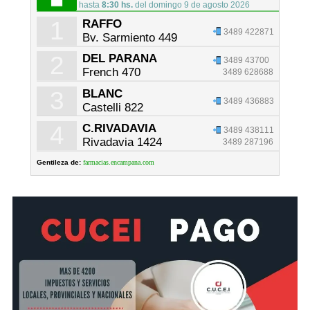
hasta
8:30 hs.
del domingo 9 de agosto 2026
1
RAFFO
3489 422871
Bv. Sarmiento 449
2
DEL PARANA
3489 43700
French 470
3489 628688
3
BLANC
3489 436883
Castelli 822
4
C.RIVADAVIA
3489 438111
Rivadavia 1424
3489 287196
Gentileza de:
farmacias.encampana.com