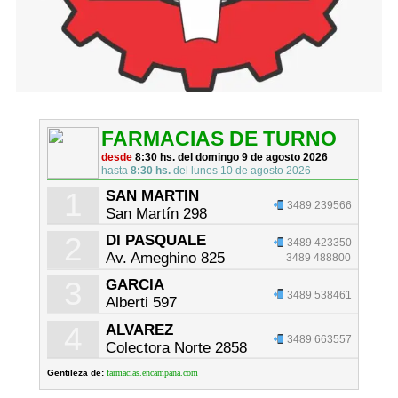
FARMACIAS DE TURNO
desde
8:30 hs. del domingo 9 de agosto 2026
hasta
8:30 hs.
del lunes 10 de agosto 2026
1
SAN MARTIN
3489 239566
San Martín 298
2
DI PASQUALE
3489 423350
Av. Ameghino 825
3489 488800
3
GARCIA
3489 538461
Alberti 597
4
ALVAREZ
3489 663557
Colectora Norte 2858
Gentileza de:
farmacias.encampana.com