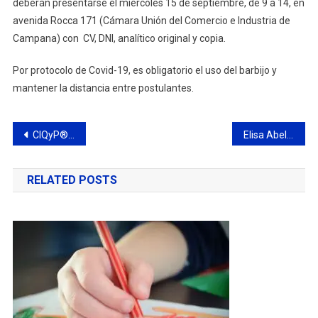
deberán presentarse el miércoles 15 de septiembre, de 9 a 14, en
avenida Rocca 171 (Cámara Unión del Comercio e Industria de
Campana) con CV, DNI, analítico original y copia.
Por protocolo de Covid-19, es obligatorio el uso del barbijo y
mantener la distancia entre postulantes.
Navegación
CIQyP® y CATAMP trabajan en conjunto para el transporte seguro de carga en la industria química y petroquímica
Elisa Abella fue la candidata más votada en las PASO y ganó ampliamente la interna de Juntos
de
RELATED POSTS
entradas