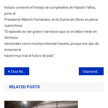
Incluso comentó el festejo de cumpleaños de Fabiola Yañez,
junto al
Presidente Alberto Fernández, en la Quinta de Olivos en plena
cuarentena:
“El episodio es tan grave y tan lesivo que no se debe medir en
términos
electorales como muchos intentan hacerlo, porque ese tipo de
acciones le
hacen muy mal al futuro de país”.
Navegación
Elisa Abella: “Vamos a seguir acompañando a nuestros jóvenes en sus proyectos”
Otamendi: se incendió un colectivo de la empresa 6 de julio
de
RELATED POSTS
entradas