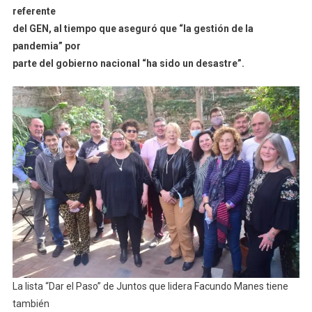
Proyecto
referente
De
del GEN, al tiempo que aseguró que “la gestión de la
Un
pandemia” por
País
parte del gobierno nacional “ha sido un desastre”.
Que
Sale
Adelante
Con
Educación
Y
Trabajo”
La lista “Dar el Paso” de Juntos que lidera Facundo Manes tiene
también