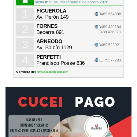
hasta
8:30 hs.
del sábado 8 de agosto 2026
1
FIGUEROLA
3489 664988
Av. Perón 149
2
FORNES
3489 480184
Becerra 891
3489 426378
3
ARNEODO
3489 523021
Av. Balbín 1129
4
PERFETTI
11 75577283
Francisco Posse 636
Gentileza de:
farmacias.encampana.com