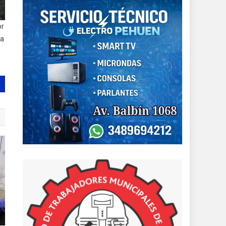
or
da