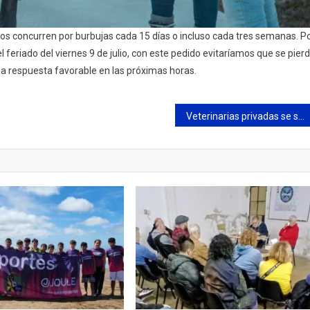
os concurren por burbujas cada 15 días o incluso cada tres semanas. P
eriado del viernes 9 de julio, con este pedido evitaríamos que se pier
na respuesta favorable en las próximas horas.
Veterinarias privadas se suman a la campaña de vacunación antirrábica