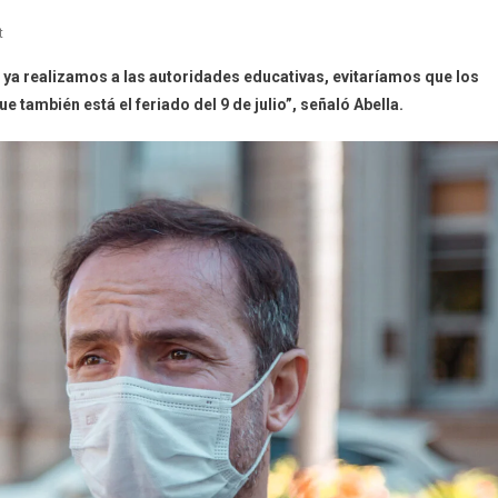
On
t
El
 ya realizamos a las autoridades educativas, evitaríamos que los
Intendente
 también está el feriado del 9 de julio”, señaló Abella.
Le
Pidió
A
La
Inspectora
Que
El
6
De
Julio
Haya
Clases
Normalmente