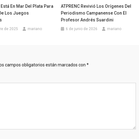
Está En Mar Del Plata Para
ATPRENC Revivió Los Orígenes Del
 De Los Juegos
Periodismo Campanense Con El
s
Profesor Andrés Suardini
re de 2025
mariano
6 de junio de 2026
mariano
os campos obligatorios están marcados con
*