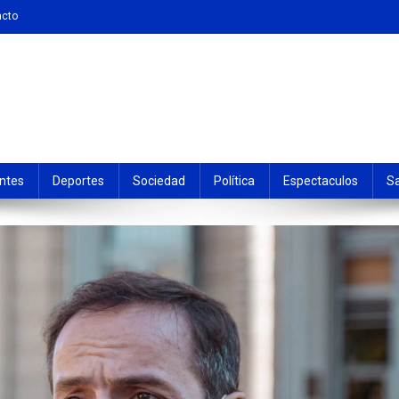
acto
ntes
Deportes
Sociedad
Política
Espectaculos
S