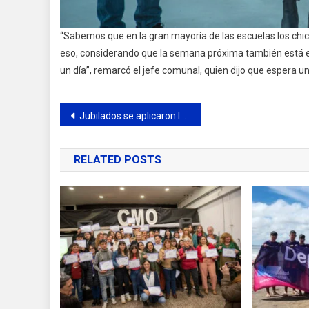
“Sabemos que en la gran mayoría de las escuelas los chic
eso, considerando que la semana próxima también está el f
un día”, remarcó el jefe comunal, quien dijo que espera u
Navegación
Jubilados se aplicaron la vacuna antigripal en el Movimiento 23 de diciembre
de
RELATED POSTS
entradas