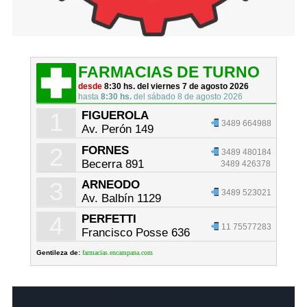
FARMACIAS DE TURNO
desde
8:30 hs. del viernes 7 de agosto 2026
hasta
8:30 hs.
del sábado 8 de agosto 2026
1
FIGUEROLA
3489 664988
Av. Perón 149
2
FORNES
3489 480184
Becerra 891
3489 426378
3
ARNEODO
3489 523021
Av. Balbín 1129
4
PERFETTI
11 75577283
Francisco Posse 636
Gentileza de:
farmacias.encampana.com