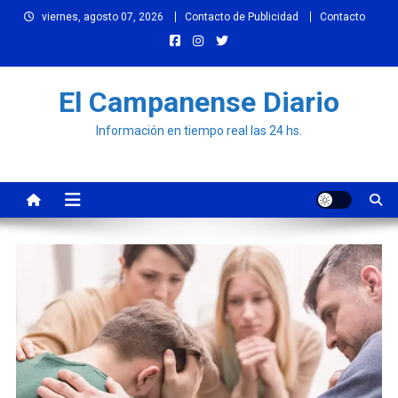
Skip
viernes, agosto 07, 2026
Contacto de Publicidad
Contacto
to
content
El Campanense Diario
Información en tiempo real las 24 hs.