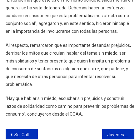
general se ha visto deteriorada. Debemos hacer un esfuerzo
cotidiano en insistir en que esta problemática nos afecta como
conjunto social”, agregaron y, en este sentido, hicieron hincapié
en la importancia de involucrarse con todas las personas.
Al respecto, remarcaron que es importante desandar prejuicios,
derribar los mitos que circulan, hablar del tema sin miedo, ser
más solidarios y tener presente que quien transita un problema
de consumo de sustancias es alguien que sufre, que padece, y
que necesita de otras personas para intentar resolver su
problemática.
“Hay que hablar sin miedo, escuchar sin prejuicios y construir
lazos de solidaridad como camino para prevenir los problemas de
consumo”, concluyeron desde el COAA.
Navegación
Sol Calle: “que Abella se ocupe del 40% de niños sin vacunar”
Jóvenes de cárceles bonaerenses participaron de talleres de reflexión para concientizar sobre violencia de género