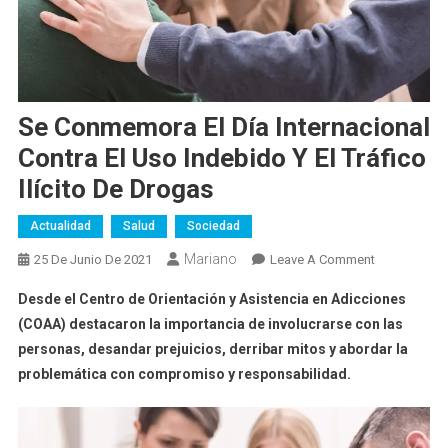
Se Conmemora El Día Internacional
Contra El Uso Indebido Y El Tráfico
Ilícito De Drogas
Actualidad
Salud
Sociedad
Mariano
On
25 De Junio De 2021
Leave A Comment
Se
Desde el Centro de Orientación y Asistencia en Adicciones
Conmemora
(COAA) destacaron la importancia de involucrarse con las
El
personas, desandar prejuicios, derribar mitos y abordar la
Día
problemática con compromiso y responsabilidad.
Internacional
Contra
El
Uso