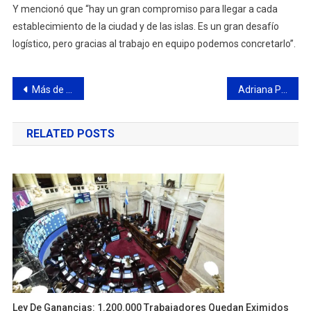
Y mencionó que “hay un gran compromiso para llegar a cada
establecimiento de la ciudad y de las islas. Es un gran desafío
logístico, pero gracias al trabajo en equipo podemos concretarlo”.
Navegación
Más de 700 vecinos ya se inscribieron al programa “Terminá la secundaria”
Adriana Pozzi: “basta de gritas”
de
RELATED POSTS
entradas
Ley De Ganancias: 1.200.000 Trabajadores Quedan Eximidos