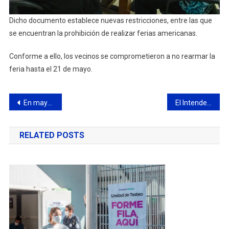
Dicho documento establece nuevas restricciones, entre las que
se encuentran la prohibición de realizar ferias americanas.
Conforme a ello, los vecinos se comprometieron a no rearmar la
feria hasta el 21 de mayo.
Navegación
En mayo se realizará el primer sorteo del programa que reconoce a los contribuyentes
El Intendente se reunió con referentes de movimientos sociales
de
RELATED POSTS
entradas