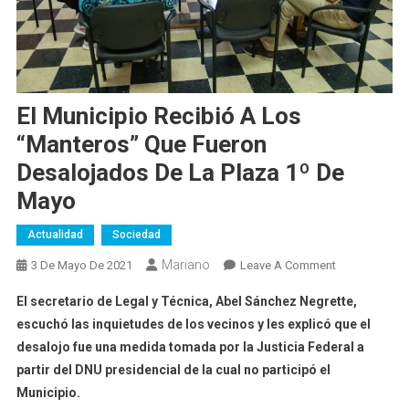
El Municipio Recibió A Los
“manteros” Que Fueron
Desalojados De La Plaza 1º De
Mayo
Actualidad
Sociedad
Mariano
On
3 De Mayo De 2021
Leave A Comment
El
El secretario de Legal y Técnica, Abel Sánchez Negrette,
Municipio
escuchó las inquietudes de los vecinos y les explicó que el
Recibió
desalojo fue una medida tomada por la Justicia Federal a
A
partir del DNU presidencial de la cual no participó el
Los
“manteros”
Municipio.