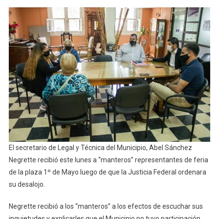
Que
Fueron
Desalojados
De
La
Plaza
1º
De
Mayo
El secretario de Legal y Técnica del Municipio, Abel Sánchez
Negrette recibió este lunes a “manteros” representantes de feria
de la plaza 1º de Mayo luego de que la Justicia Federal ordenara
su desalojo.
Negrette recibió a los “manteros” a los efectos de escuchar sus
inquietudes y explicarles que el Municipio no tuvo participación