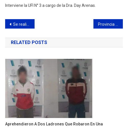
Interviene la UFI N° 3 a cargo de la Dra. Day Arenas.
Navegación
Se realizan operativos de mantenimiento integral en toda la ciudad
Provincia y Nación desarrollan importantes obras en Campana
de
RELATED POSTS
entradas
Aprehendieron A Dos Ladrones Que Robaron En Una