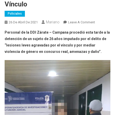
Vínculo
Policiales
Mariano
On
26 De Abril De 2021
Leave A Comment
Detenido
Personal de la DDI Zárate – Campana procedió esta tarde a la
Por
detención de un sujeto de 26 años imputado por el delito de
Violencia
“lesiones leves agravadas por el vínculo y por mediar
De
violencia de género en concurso real, amenazas y daño”.
Género
Y
Lesiones
Agravadas
Por
El
Vínculo