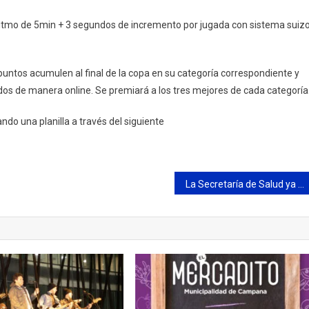
n ritmo de 5min + 3 segundos de incremento por jugada con sistema suiz
ntos acumulen al final de la copa en su categoría correspondiente y
cados de manera online. Se premiará a los tres mejores de cada categoría
do una planilla a través del siguiente
La Secretaría de Salud ya vacunó a más de 1.500 vecinos contra la Gripe A