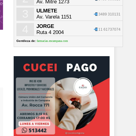
Av. Mitre 1273
3
ULMETE
3489 310131
Av. Varela 1151
4
JORGE
11 61737074
Ruta 4 2004
Gentileza de:
farmacias.encampana.com