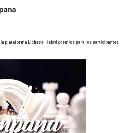
mpana
n
e
la plataforma Lichess. Habrá premios para los participantes
iene
a
opa
jedrez
ampana