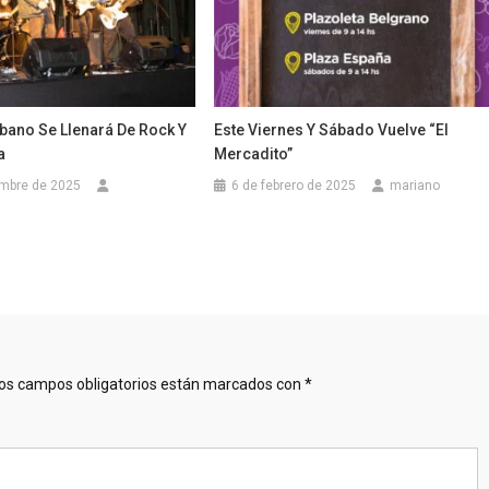
bano Se Llenará De Rock Y
Este Viernes Y Sábado Vuelve “El
ía
Mercadito”
embre de 2025
6 de febrero de 2025
mariano
os campos obligatorios están marcados con
*