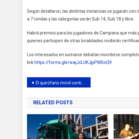
Según detallaron, las distintas instancias se jugarán co
a 7 rondas y las categorías serán Sub 14, Sub 18 y libre.
Habrá premios para los jugadores de Campana que más pu
quienes participen de otras localidades recibirán certifi
Los interesados en sumarse debatan inscribirse completan
link
https://forms.gle/wajJcLUKJjpPWSoQ9
Navegación
El quirófano móvil continúa visitando los barrios de la ciudad
de
RELATED POSTS
entradas