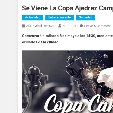
Se Viene La Copa Ajedrez Ca
Actualidad
Entretenimiento
Sociedad
Mariano
O
24 De Abril De 2021
Leave A Comment
S
Comenzará el sábado 8 de mayo a las 14:30, mediante 
V
oriundos de la ciudad.
L
C
A
C