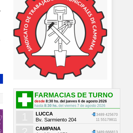
o
.
FARMACIAS DE TURNO
desde
8:30 hs. del jueves 6 de agosto 2026
hasta
8:30 hs.
del viernes 7 de agosto 2026
1
LUCCA
3489 425670
Bv. Sarmiento 204
11 55179811
2
CAMPANA
3489 666813