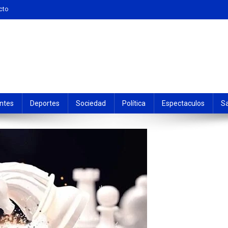
cto
ntes
Deportes
Sociedad
Política
Espectaculos
S