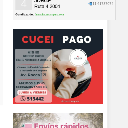
4
JORGE
11 61737074
Ruta 4 2004
Gentileza de:
farmacias.encampana.com