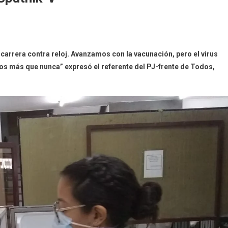
n
legan
a carrera contra reloj. Avanzamos con la vacunación, pero el virus
800
s más que nunca” expresó el referente del PJ-frente de Todos,
uevas
osis
e
putnik-