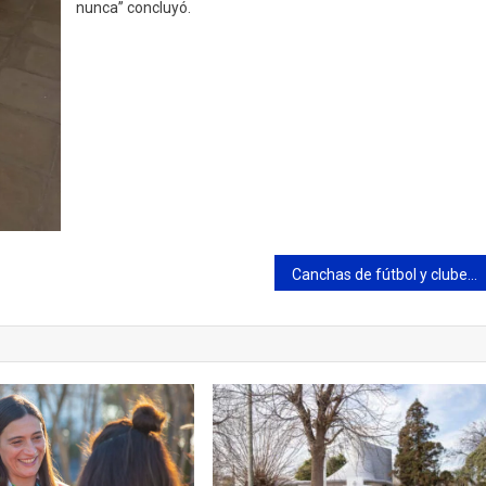
nunca” concluyó.
Canchas de fútbol y clubes deben cerrar a las 20