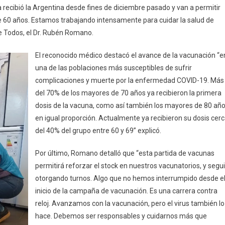
 recibió la Argentina desde fines de diciembre pasado y van a permitir
e 60 años. Estamos trabajando intensamente para cuidar la salud de
de Todos, el Dr. Rubén Romano.
El reconocido médico destacó el avance de la vacunación “e
una de las poblaciones más susceptibles de sufrir
complicaciones y muerte por la enfermedad COVID-19. Más
del 70% de los mayores de 70 años ya recibieron la primera
dosis de la vacuna, como así también los mayores de 80 añ
en igual proporción. Actualmente ya recibieron su dosis cer
del 40% del grupo entre 60 y 69” explicó.
Por último, Romano detalló que “esta partida de vacunas
permitirá reforzar el stock en nuestros vacunatorios, y segui
otorgando turnos. Algo que no hemos interrumpido desde e
inicio de la campaña de vacunación. Es una carrera contra
reloj. Avanzamos con la vacunación, pero el virus también lo
hace. Debemos ser responsables y cuidarnos más que