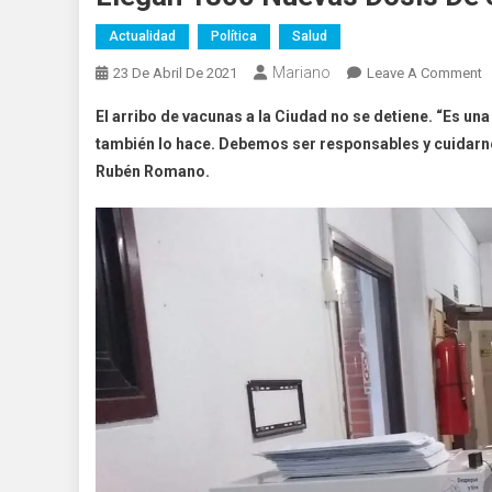
Actualidad
Política
Salud
Mariano
O
23 De Abril De 2021
Leave A Comment
L
El arribo de vacunas a la Ciudad no se detiene. “Es un
1
también lo hace. Debemos ser responsables y cuidarno
N
Rubén Romano.
D
D
S
V