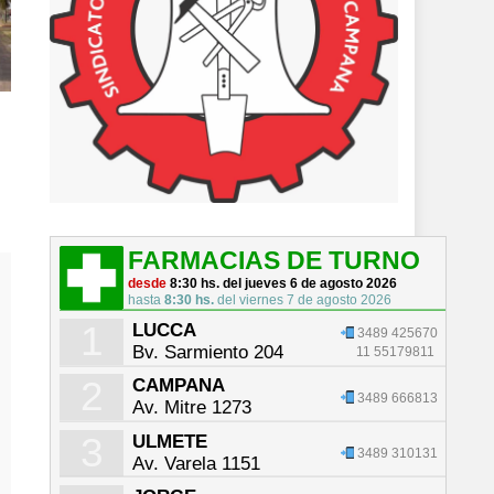
n
FARMACIAS DE TURNO
desde
8:30 hs. del jueves 6 de agosto 2026
hasta
8:30 hs.
del viernes 7 de agosto 2026
1
LUCCA
3489 425670
Bv. Sarmiento 204
11 55179811
2
CAMPANA
3489 666813
Av. Mitre 1273
3
ULMETE
3489 310131
Av. Varela 1151