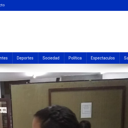
cto
ntes
Deportes
Sociedad
Política
Espectaculos
S