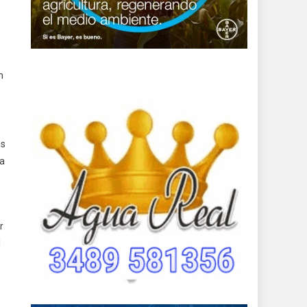
n
os
ca
r
l