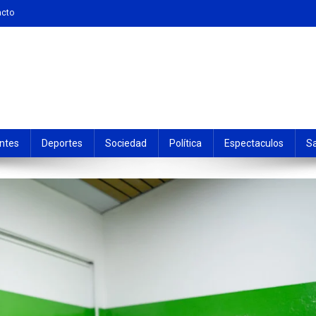
acto
ntes
Deportes
Sociedad
Política
Espectaculos
S