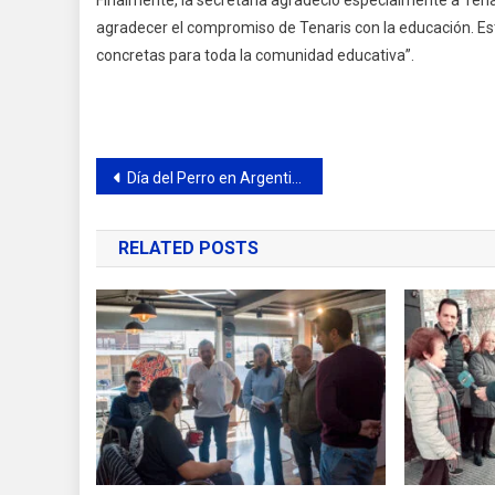
agradecer el compromiso de Tenaris con la educación. E
concretas para toda la comunidad educativa”.
Navegación
Día del Perro en Argentina: por qué se celebra cada 2 de junio
de
RELATED POSTS
entradas