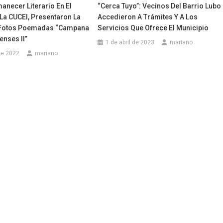
necer Literario En El
“Cerca Tuyo”: Vecinos Del Barrio Lubo
La CUCEI, Presentaron La
Accedieron A Trámites Y A Los
 Fotos Poemadas “Campana
Servicios Que Ofrece El Municipio
nses II”
1 de abril de 2023
mariano
 de 2022
mariano