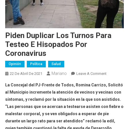
Piden Duplicar Los Turnos Para
Testeo E Hisopados Por
Coronavirus
Opinión
Política
Salud
Mariano
On
22 De Abril De 2021
Leave A Comment
Piden
La Concejal del PJ-Frente de Todos, Romina Carrizo, Solicitó
Duplicar
al Municipio incremente la atención de vecinos y vecinas con
Los
síntomas, y reclamó por la situación en la que son asistidos.
Turnos
“Las personas que se acercan a testearse asisten con fiebre o
Para
Testeo
malestar corporal, y se ven obligados a esperar de pie
E
durante un largo rato para ser atendidos” reclamó la edil,
Hisopados
quien también cuestionó la falta de ayuda de Desarrollo