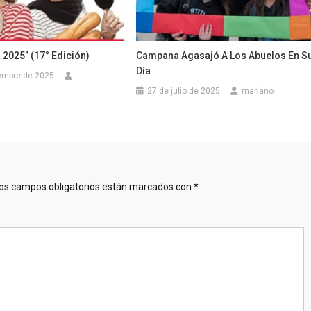
a 2025” (17° Edición)
Campana Agasajó A Los Abuelos En S
Día
embre de 2025
27 de julio de 2025
mariano
os campos obligatorios están marcados con
*