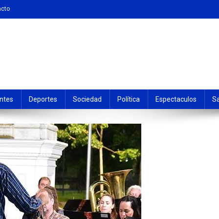
acto
ntes
Deportes
Sociedad
Política
Espectaculos
S