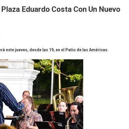
a Plaza Eduardo Costa Con Un Nuevo
On
t
La
á este jueves, desde las 19, en el Patio de las Américas.
Banda
Municipal
Llega
A
La
Plaza
Eduardo
Costa
Con
Un
Nuevo
Ensayo