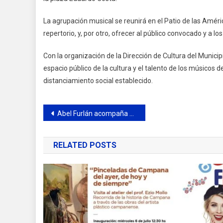
La agrupación musical se reunirá en el Patio de las Améric
repertorio, y, por otro, ofrecer al público convocado y a l
Con la organización de la Dirección de Cultura del Municip
espacio público de la cultura y el talento de los músicos de
distanciamiento social establecido.
Navegación
Abel Furlán acompaña a Máximo Kirchner en el PJ
de
RELATED POSTS
entradas