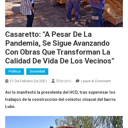
Casaretto: “A Pesar De La
Pandemia, Se Sigue Avanzando
Con Obras Que Transforman La
Calidad De Vida De Los Vecinos”
Política
Sociedad
Mariano
On
21 De Febrero De 2021
Leave A Comment
Casaretto:
Así lo manifestó la presidenta del HCD, tras supervisar los
“A
trabajos de la construcción del colector cloacal del barrio
Pesar
Lubo.
De
La
Pandemia,
Se