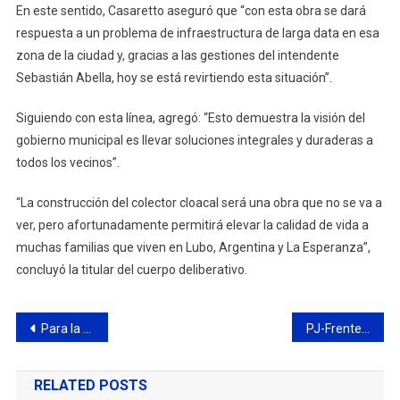
En este sentido, Casaretto aseguró que “con esta obra se dará
respuesta a un problema de infraestructura de larga data en esa
zona de la ciudad y, gracias a las gestiones del intendente
Sebastián Abella, hoy se está revirtiendo esta situación”.
Siguiendo con esta línea, agregó: “Esto demuestra la visión del
gobierno municipal es llevar soluciones integrales y duraderas a
todos los vecinos”.
“La construcción del colector cloacal será una obra que no se va a
ver, pero afortunadamente permitirá elevar la calidad de vida a
muchas familias que viven en Lubo, Argentina y La Esperanza”,
concluyó la titular del cuerpo deliberativo.
Navegación
Para la UV Delepiane, “la vacunación VIP es un escándalo y una vergüenza nacional”
PJ-Frente de Todos: “el Consejo Económico y Social es la oportunidad de construir una nueva Argentina”
de
RELATED POSTS
entradas