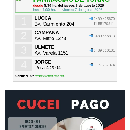
desde
8:30 hs. del jueves 6 de agosto 2026
hasta
8:30 hs.
del viernes 7 de agosto 2026
1
LUCCA
3489 425670
Bv. Sarmiento 204
11 55179811
2
CAMPANA
3489 666813
Av. Mitre 1273
3
ULMETE
3489 310131
Av. Varela 1151
4
JORGE
11 61737074
Ruta 4 2004
Gentileza de:
farmacias.encampana.com