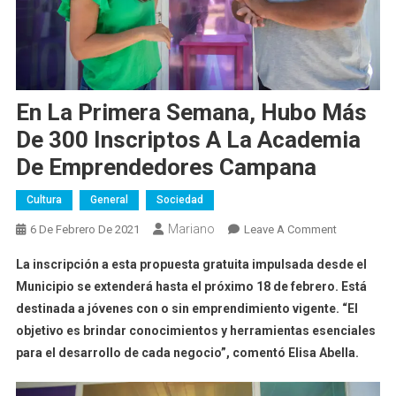
En La Primera Semana, Hubo Más
De 300 Inscriptos A La Academia
De Emprendedores Campana
Cultura
General
Sociedad
Mariano
On
6 De Febrero De 2021
Leave A Comment
En
La inscripción a esta propuesta gratuita impulsada desde el
La
Municipio se extenderá hasta el próximo 18 de febrero. Está
Primera
destinada a jóvenes con o sin emprendimiento vigente. “El
Semana,
objetivo es brindar conocimientos y herramientas esenciales
Hubo
Más
para el desarrollo de cada negocio”, comentó Elisa Abella.
De
300