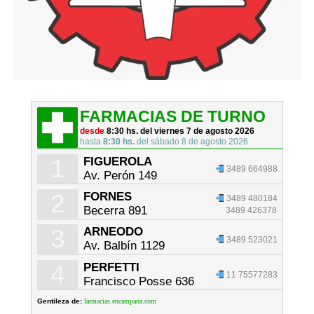
FARMACIAS DE TURNO
desde
8:30 hs. del viernes 7 de agosto 2026
hasta
8:30 hs.
del sábado 8 de agosto 2026
1
FIGUEROLA
3489 664988
Av. Perón 149
2
FORNES
3489 480184
Becerra 891
3489 426378
3
ARNEODO
3489 523021
Av. Balbín 1129
4
PERFETTI
11 75577283
Francisco Posse 636
Gentileza de:
farmacias.encampana.com