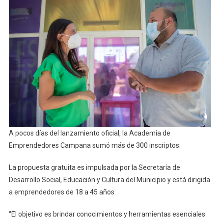
Inscriptos
A
La
Academia
De
Emprended
Campana
A pocos días del lanzamiento oficial, la Academia de
Emprendedores Campana sumó más de 300 inscriptos.
La propuesta gratuita es impulsada por la Secretaría de
Desarrollo Social, Educación y Cultura del Municipio y está dirigida
a emprendedores de 18 a 45 años.
“El objetivo es brindar conocimientos y herramientas esenciales