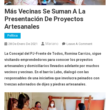
Más Vecinas Se Suman A La
Presentación De Proyectos
Artesanales
Política
Mariano
On
28 De Enero De 2021
Leave A Comment
Más
La Concejal del PJ-Frente de Todos, Romina Carrizo, sigue
Vecinas
visitando emprendedores para conocer los proyectos
Se
artesanales y domiciliarios llevados adelante por muchos
Suman
vecinos y vecinas. En el barrio Lubo, dialogó con las
A
La
responsables de una iniciativa que involucra peinados con
Presentació
trenzas adornados de dijes y piedras artesanales.
De
Proyectos
Artesanales