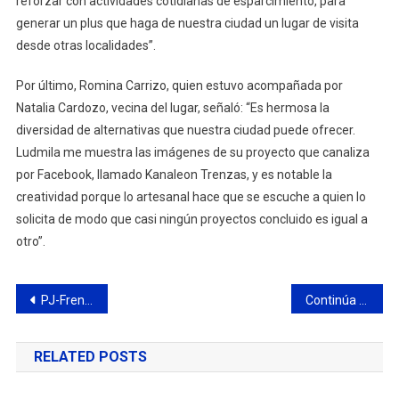
reforzar con actividades cotidianas de esparcimiento, para
generar un plus que haga de nuestra ciudad un lugar de visita
desde otras localidades”.
Por último, Romina Carrizo, quien estuvo acompañada por
Natalia Cardozo, vecina del lugar, señaló: “Es hermosa la
diversidad de alternativas que nuestra ciudad puede ofrecer.
Ludmila me muestra las imágenes de su proyecto que canaliza
por Facebook, llamado Kanaleon Trenzas, y es notable la
creatividad porque lo artesanal hace que se escuche a quien lo
solicita de modo que casi ningún proyectos concluido es igual a
otro”.
Navegación
PJ-Frente de Todos: “Puerta a puerta”, ya se sumaron más de 2000 vecinos a la campaña Vacunate!
Continúa la búsqueda del hombre que desapareció en la zona de islas
de
RELATED POSTS
entradas