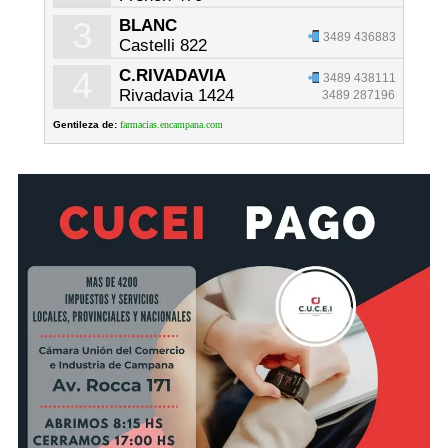
3
BLANC
3489 436883
Castelli 822
4
C.RIVADAVIA
3489 438111
Rivadavia 1424
3489 287196
Gentileza de:
farmacias.encampana.com