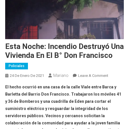
Esta Noche: Incendio Destruyó Una
Vivienda En El B° Don Francisco
Policiales
Mariano
On
24 De Enero De 2021
Leave A Comment
Esta
El hecho ocurrió en una casa de la calle Viale entre Barca y
Noche:
Barletta del Barrio Don Francisco. Trabajaron los móviles 41
Incendio
y 36 de Bomberos y una cuadrilla de Eden para cortar el
Destruyó
suministro eléctrico y resguardar la integridad de los
Una
Vivienda
servidores públicos. Vecinos y cercanos solicitan la
En
colaboración de la comunidad para ayudar a la joven familia
El