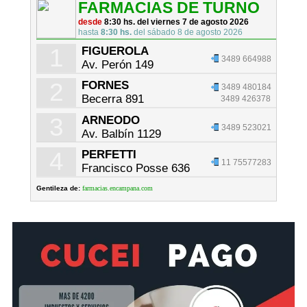
FARMACIAS DE TURNO
desde
8:30 hs. del viernes 7 de agosto 2026
hasta
8:30 hs.
del sábado 8 de agosto 2026
1
FIGUEROLA
3489 664988
Av. Perón 149
2
FORNES
3489 480184
Becerra 891
3489 426378
3
ARNEODO
3489 523021
Av. Balbín 1129
4
PERFETTI
11 75577283
Francisco Posse 636
Gentileza de:
farmacias.encampana.com