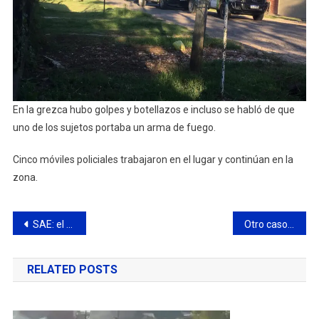
En la grezca hubo golpes y botellazos e incluso se habló de que
uno de los sujetos portaba un arma de fuego.
Cinco móviles policiales trabajaron en el lugar y continúan en la
zona.
Navegación
SAE: el Municipio también coordinó la entrega de alimentos en la isla
Otro caso de violencia de género: detenido por tirar a la pareja del auto en movimiento
de
RELATED POSTS
entradas