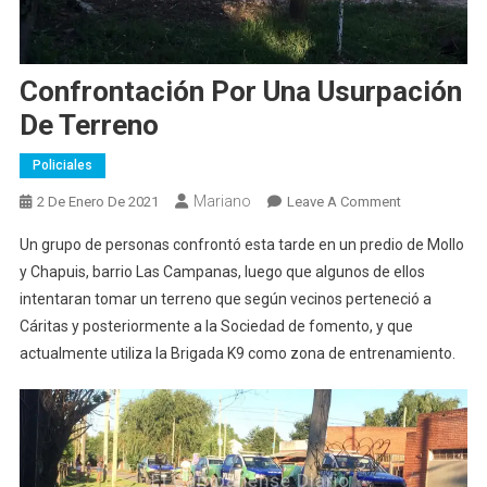
Confrontación Por Una Usurpación
De Terreno
Policiales
Mariano
On
2 De Enero De 2021
Leave A Comment
Confrontació
Un grupo de personas confrontó esta tarde en un predio de Mollo
Por
y Chapuis, barrio Las Campanas, luego que algunos de ellos
Una
intentaran tomar un terreno que según vecinos perteneció a
Usurpación
Cáritas y posteriormente a la Sociedad de fomento, y que
De
Terreno
actualmente utiliza la Brigada K9 como zona de entrenamiento.