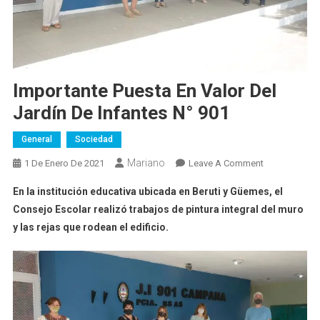
Importante Puesta En Valor Del
Jardín De Infantes N° 901
General
Sociedad
Mariano
On
1 De Enero De 2021
Leave A Comment
Importante
En la institución educativa ubicada en Beruti y Güemes, el
Puesta
Consejo Escolar realizó trabajos de pintura integral del muro
En
y las rejas que rodean el edificio.
Valor
Del
Jardín
De
Infantes
N°