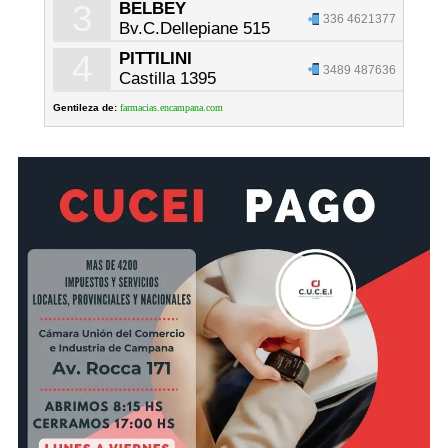
3
BELBEY
336 4621377
Bv.C.Dellepiane 515
4
PITTILINI
3489 487636
Castilla 1395
Gentileza de:
farmacias.encampana.com